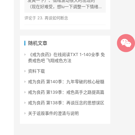
发爽一下）、情绪波动很大时出现的
（现在好难受，想lu一下调整一下情绪）
等...
评论于
23. 再谈如何断念
随机文章
《戒为良药》在线阅读TXT 1-140全季 免
费戒色吧 飞翔戒色方法
资料下载
戒为良药 第140季：九年零破的核心秘髓
戒为良药 第139季：戒色高手之路提高篇
戒为良药 第138季：再谈压念的思想误区
关于诋毁事件的澄清与说明