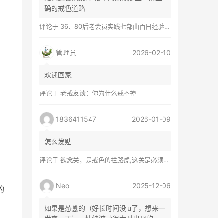
确的戒色道路
评论于
36、80后老会员实践七部曲百日经验谈兼苦口忠言
管理员
2026-02-10
欢迎回家
评论于
老戒友谈：你为什么戒不掉
1836411547
2026-01-09
怎么发贴
评论于
欲念关，是戒色的拦路虎,这关是必须过的
Neo
2025-12-06
的
如果是怂恿的（好长时间没lu了，想来一