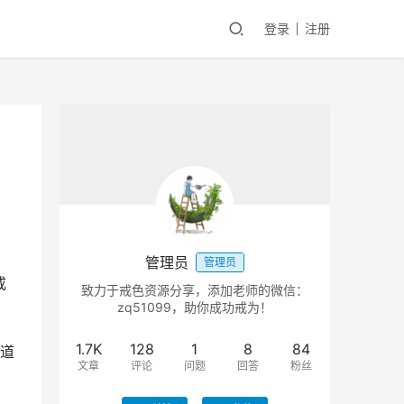
登录
注册
管理员
管理员
戒
致力于戒色资源分享，添加老师的微信：
zq51099，助你成功戒为！
1.7K
128
1
8
84
道
文章
评论
问题
回答
粉丝