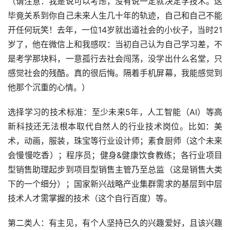
（请注意：我是说可以考虑，没有说一定就决定学技术。这
毕竟关系到你自己未来人生几十年的轨迹，自己和自己不能
开任何玩笑！去年，一位14岁就出道社会的小伙子，当时21
岁了，他在微信上和我感叹：当初自己认为自己学习差，不
是考学那块料，一意孤行去社会闯荡，没学出什么名堂，只
感觉社会的残酷。真的很后悔。隔着手机屏幕，我能感觉到
他那个沉重的心情。）
选择学习的技术标准：至少未来5年，人工智能（AI）等高
新科技还无法根本取代自然人的行业技术岗位。比如：美
术，动画，服装，珠宝等行业设计师；素食厨师（这个未来
会慢慢吃香）；程序员；健身&健康饮食教练；各行业项目
型销售助理起步到项目型销售主管乃至总监（这是销售大类
下的一个细分）；国家新兴战略产业集群需求的基层到中层
技术人才需掌握的技术（这个自行百度）等。
第二类人：有主见，有个人坚持已久的兴趣爱好，且该兴趣