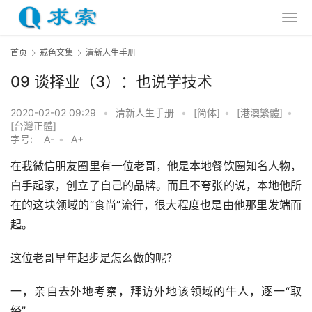
首页
戒色文集
清新人生手册
09 谈择业（3）：也说学技术
2020-02-02 09:29
•
清新人生手册
•
[简体]
•
[港澳繁體]
•
[台灣正體]
字号:
A-
•
A+
在我微信朋友圈里有一位老哥，他是本地餐饮圈知名人物，
白手起家，创立了自己的品牌。而且不夸张的说，本地他所
在的这块领域的“食尚”流行，很大程度也是由他那里发端而
起。
这位老哥早年起步是怎么做的呢？
一，亲自去外地考察，拜访外地该领域的牛人，逐一“取
经”。