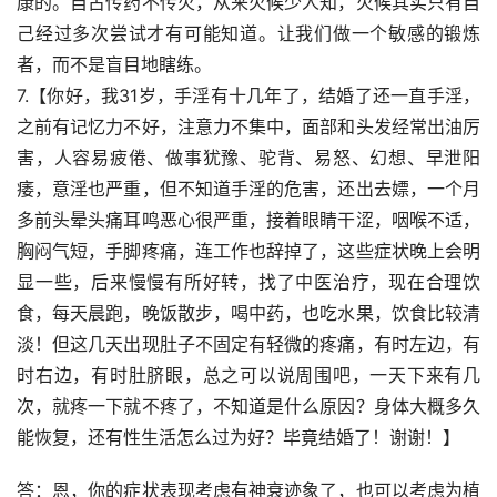
康的。自古传药不传火，从来火候少人知，火候其实只有自
己经过多次尝试才有可能知道。让我们做一个敏感的锻炼
者，而不是盲目地瞎练。
7.【你好，我31岁，手淫有十几年了，结婚了还一直手淫，
之前有记忆力不好，注意力不集中，面部和头发经常出油厉
害，人容易疲倦、做事犹豫、驼背、易怒、幻想、早泄阳
痿，意淫也严重，但不知道手淫的危害，还出去嫖，一个月
多前头晕头痛耳鸣恶心很严重，接着眼睛干涩，咽喉不适，
胸闷气短，手脚疼痛，连工作也辞掉了，这些症状晚上会明
显一些，后来慢慢有所好转，找了中医治疗，现在合理饮
食，每天晨跑，晚饭散步，喝中药，也吃水果，饮食比较清
淡！但这几天出现肚子不固定有轻微的疼痛，有时左边，有
时右边，有时肚脐眼，总之可以说周围吧，一天下来有几
次，就疼一下就不疼了，不知道是什么原因？身体大概多久
能恢复，还有性生活怎么过为好？毕竟结婚了！谢谢！】
答：恩，你的症状表现考虑有神衰迹象了，也可以考虑为植