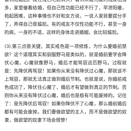
多，家里催着结婚，但自己性功能已经不行了，早泄阳痿，
勃起困难，这种事情也不好和女方说，一说人家就要提分手
了，弄得自己很尴尬。有的戒友不仅性功能不行，甚至一身
的病，一身的不适，这样的身体走进婚姻，会比较尴尬。
(3).第三点很关键，其实戒色是一项修炼，为什么要婚前禁
欲？这个道理其实和驯服野马是类似的，就是婚前要学会降
伏心魔，心魔就像野马，婚后才能驾驭这匹野马。过程就
是：先降伏再驾驭！如果你从来没有降伏过心魔，那就谈不
上驾驭，那就无法真正做到婚后节制。也就是说，你婚前戒
色成功了，降伏住心魔了，婚后才有望做到真正的节制。否
则你从来没有降伏过心魔，婚后也是极有可能废掉的。记住
了：是先降伏后驾驭！如果你降伏不了心魔，那么婚前婚后
都有可能会废掉。我们要做欲望的主人，而不是做欲望的奴
隶，做欲望的奴隶下场会很惨！