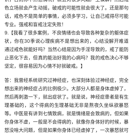
色立场就会产生动摇，破戒的可能性就会很大了。还是那句
话，戒色不是简单的事情，必须多学习，让自己戒得尽可能
专业。强戒和盲戒注定失败！
9.【我看了很多案例，不良情绪也会导致各种复杂的躯体症
状，你在30季说心理疾病不是想出来的，心结没解开难道
通过戒色就能好吗？当然心结是因为手淫导致的，戒了能防
止恶化下去，但真的能治好我的心病吗？我的戒色决心不够
坚定，很容易因为心情不好就破戒。】
答：我曾经系统研究过神经症，也深刻体验过神经症，完全
想出来的神经症占的比例极少。大部分人都是身体虚掉了，
然后再刺激一下，就出症状了。就是说，神经症患者是有生
理基础的，这个得病的生理基础无非是熬夜久坐纵欲暴怒
等。中医是有讲到七情致病，就是情绪是会致病的，但如果
你身体不虚，一般是不会得病的，就像你身体好的时候，暴
怒没啥大问题，但是如果你身体已经虚掉了，一次暴怒就可