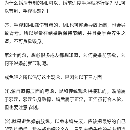
为什么婚后节制的ML可以，婚前适度手淫就不行呢？ML可
以节制，手淫很难？】
答：手淫和ML都伤肾精的，ML也可能会导致上瘾，也会导
致肾亏。所以尽量在结婚后保持节制，并且要学会养生之
道，不可贪欲毁身。
第2个问题，想必很多戒友都想知道，为何要婚前禁欲，为
何不说婚前就节制呢。
戒色吧之所以倡导这个观念，是因为以下三方面：
(1).源自道德层面的考虑，是和传统观念相接轨的，婚前属
于邪淫，邪淫伤身败德，婚后属于正淫，正淫虽符合人伦，
但也要注意节制。
(2).就是避免婚前放纵，以免未婚先废，应该把最好的自己
留到结婚后。我在戒色吧这么久，看到未婚先废的戒友相当