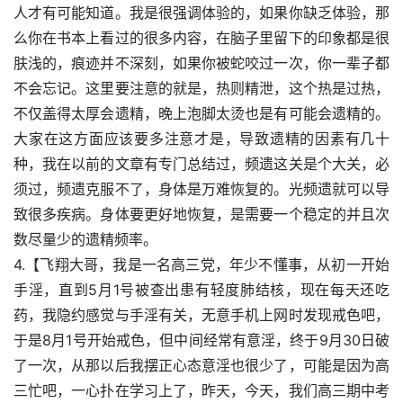
人才有可能知道。我是很强调体验的，如果你缺乏体验，那
么你在书本上看过的很多内容，在脑子里留下的印象都是很
肤浅的，痕迹并不深刻，如果你被蛇咬过一次，你一辈子都
不会忘记。这里要注意的就是，热则精泄，这个热是过热，
不仅盖得太厚会遗精，晚上泡脚太烫也是有可能会遗精的。
大家在这方面应该要多注意才是，导致遗精的因素有几十
种，我在以前的文章有专门总结过，频遗这关是个大关，必
须过，频遗克服不了，身体是万难恢复的。光频遗就可以导
致很多疾病。身体要更好地恢复，是需要一个稳定的并且次
数尽量少的遗精频率。
4.【飞翔大哥，我是一名高三党，年少不懂事，从初一开始
手淫，直到5月1号被查出患有轻度肺结核，现在每天还吃
药，我隐约感觉与手淫有关，无意手机上网时发现戒色吧，
于是8月1号开始戒色，但中间经常有意淫，终于9月30日破
了一次，从那以后我摆正心态意淫也很少了，可能是因为高
三忙吧，一心扑在学习上了，昨天，今天，我们高三期中考