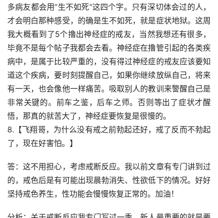
多病友都会用“生不如死”这四个字。只有深切体会过的人，
才会明白那种感受，的确是生不如死，就是症状地狱。这周
我大概看到了5个撸出神经症的戒友，当然我想还有很多，
毕竟不是每个帖子我都会去看。神经症在撸管引起的各类疾
病中，是属于比较严重的，没有得过神经症的戒友应该要知
道这个疾病，要时刻提醒自己，如果你继续放纵自己，将来
有一天，也会像他一样痛苦。吸取别人的教训来警醒自己是
非常关键的。前车之鉴，后车之师。否则等出了症状才醒
悟，那真的就苦大了，神经症要恢复是很慢的。
8.【飞翔哥，为什么没有戒之前勃起还好，戒了反而不勃起
了，现在好害怕。】
答：这不用担心，考虑戒断反应。我以前文章有专门讲到过
的，戒色后是有可能出现晨勃消失、性欲低下的情况。好好
坚持戒色养生，性功能会慢慢恢复正常的。加油！
分析：关于戒断反应我专门写过一季，新人最重要的就是要