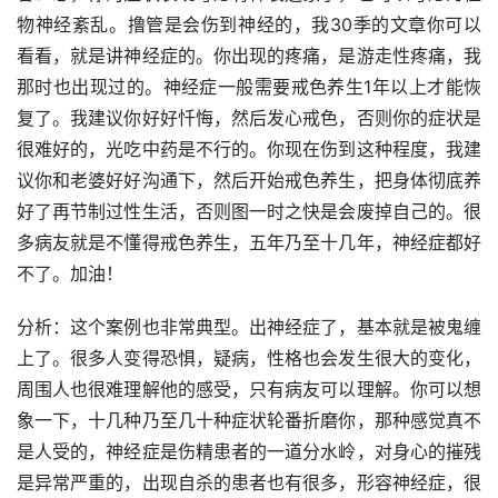
物神经紊乱。撸管是会伤到神经的，我30季的文章你可以
看看，就是讲神经症的。你出现的疼痛，是游走性疼痛，我
那时也出现过的。神经症一般需要戒色养生1年以上才能恢
复了。我建议你好好忏悔，然后发心戒色，否则你的症状是
很难好的，光吃中药是不行的。你现在伤到这种程度，我建
议你和老婆好好沟通下，然后开始戒色养生，把身体彻底养
好了再节制过性生活，否则图一时之快是会废掉自己的。很
多病友就是不懂得戒色养生，五年乃至十几年，神经症都好
不了。加油！
分析：这个案例也非常典型。出神经症了，基本就是被鬼缠
上了。很多人变得恐惧，疑病，性格也会发生很大的变化，
周围人也很难理解他的感受，只有病友可以理解。你可以想
象一下，十几种乃至几十种症状轮番折磨你，那种感觉真不
是人受的，神经症是伤精患者的一道分水岭，对身心的摧残
是异常严重的，出现自杀的患者也有很多，形容神经症，很