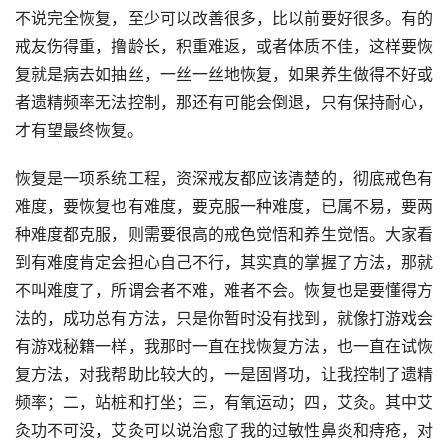
不说完全恢复，至少可以改善很多，比以前要好很多。有的
戒友伤得重，撸龄长，积重难返，或者体质不佳，这样要恢
复就是病去如抽丝，一丝一丝地恢复，如果养生做得不好或
者遗精频率无法控制，那还有可能会倒退，只有保持耐心，
才有望最终恢复。
恢复是一项系统工程，资深戒友都应该清楚的，彻底戒色有
难度，要恢复也有难度，要克服一种难度，已属不易，要两
种难度都克服，则需要很高的戒色觉悟和养生觉悟。大家看
到有难度肯定会担心自己不行，其实真的掌握了方法，那就
不叫难度了，所谓会者不难，难者不会。恢复也是要懂得方
法的，成功总有方法，只是你暂时没有找到，就像打游戏会
有游戏秘籍一样，我那时一直在找恢复方法，也一直在试恢
复方法，对我帮助比较大的，一是固肾功，让我控制了遗精
频率；二，站桩和打坐；三，有氧运动；四，艾灸。其中艾
灸功不可没，艾灸可以说治愈了我的过敏性鼻炎和痔疮，对