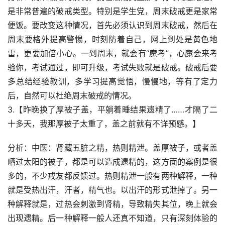
是非常普遍的破戒类型。特别是学生党，周末破戒更是家常
便饭。要改变这种情况，首先必须认识到周末破戒，然后在
周末要格外提高警惕，时刻防着自己，网上到处是黄色地
雷，更要加倍小心。一到周末，就会有“魔考”，心魔会来考
验你，考试通过，即可升级，考试失败就是破戒。破戒后要
多总结经验教训，多学习提高觉悟，慢慢地，等有了定力
后，自然可以杜绝周末破戒的情况。
3.【昨晚换了厚被子盖，平躺着睡结果遗精了……才隔了二
十多天，我那厚被子太重了，盖之前就有不详预感。】
分析：中医：肾藏五脏之精，热则精泄。盖厚被子，或者盖
晒过太阳的被子，都是可以造成遗精的，这方面的案例是很
多的，不少戒友都反馈过。热则精泄一般有两种解释，一种
就是受热出汗，汗者，精气也。以出汗的形式泄掉了。另一
种解释就是，过热会刺激到肾精，导致精失其位，晚上就会
出现遗精。后一种解释一般人还真不知道，只有深刻体验的