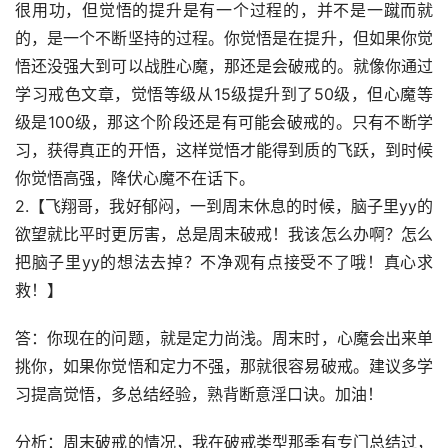
很用功，但觉悟的提升是有一个过程的，并不是一蹴而就
的，是一个不断坚持的过程。你觉悟是在提升，但如果你觉
悟还没强大到可以战胜心魔，那还是会破戒的。就像你通过
学习戒色文章，觉悟等级从15级提升到了50级，但心魔等
级是100级，那这个阶段还是有可能会破戒的。只有不断学
习，获得真正的开悟，这样觉悟才能得到质的飞跃，到时候
你觉悟高强，降伏心魔不在话下。
2.【飞翔哥，我好郁闷，一到周末休息的时候，脑子里yy的
欲望就比平时更厉害，总是周末破戒！我该怎么办啊？怎么
把脑子里yy的想法去掉？不净观有点接受不了哦！真心求
救！】
答：你现在的问题，就是定力尚浅。周末时，心魔会出来单
挑你，如果你觉悟和定力不强，那就很容易破戒。建议多学
习提高觉悟，多总结经验，熟背断意淫口诀。加油！
分析：周末破戒的情况，我在破戒类型那季有专门总结过，