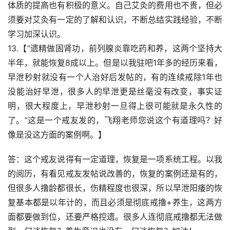
体质的提高也有积极的意义。自己艾灸的费用也不贵，但必
须要对艾灸有一定的了解和认识，不断总结实践经验，不断
学习加深认识。
13.【“遗精做固肾功，前列腺炎靠吃药和养，这两个坚持大
半年，就能恢复8成以上。但是以我驻吧1年多的经历来看，
早泄秒射就没有一个人治好后发帖的，有的连续戒除1年也
没能治好早泄，很多人的早泄更是丝毫没有改变，事实证
明，很大程度上，早泄秒射一旦得上很可能就是永久性的
了。”这是一个戒友发的，飞翔老师您说这个有道理吗？好
像是没这方面的案例啊。】
答：这个戒友说得有一定道理，恢复是一项系统工程。以我
的阅历，有看见戒友发帖说改善的，恢复的案例还是有的，
但很多人撸龄都很长，伤精程度也很深，所以早泄阳痿的恢
复基本都是以年计的，而且必须是彻底戒撸+养生，这两方
面都要做到位，还要严格控遗。很多人连彻底戒撸都无法做