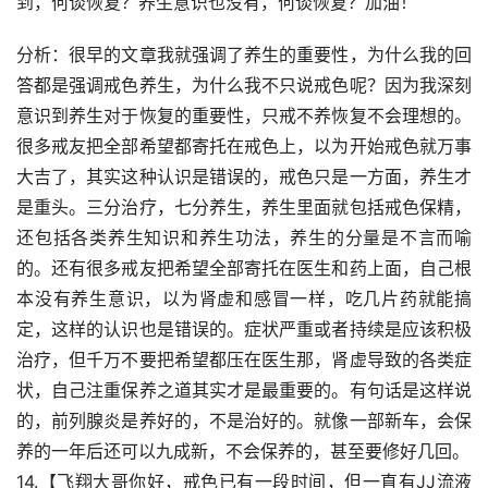
到，何谈恢复？养生意识也没有，何谈恢复？加油！
分析：很早的文章我就强调了养生的重要性，为什么我的回
答都是强调戒色养生，为什么我不只说戒色呢？因为我深刻
意识到养生对于恢复的重要性，只戒不养恢复不会理想的。
很多戒友把全部希望都寄托在戒色上，以为开始戒色就万事
大吉了，其实这种认识是错误的，戒色只是一方面，养生才
是重头。三分治疗，七分养生，养生里面就包括戒色保精，
还包括各类养生知识和养生功法，养生的分量是不言而喻
的。还有很多戒友把希望全部寄托在医生和药上面，自己根
本没有养生意识，以为肾虚和感冒一样，吃几片药就能搞
定，这样的认识也是错误的。症状严重或者持续是应该积极
治疗，但千万不要把希望都压在医生那，肾虚导致的各类症
状，自己注重保养之道其实才是最重要的。有句话是这样说
的，前列腺炎是养好的，不是治好的。就像一部新车，会保
养的一年后还可以九成新，不会保养的，甚至要修好几回。
14.【飞翔大哥你好，戒色已有一段时间，但一直有JJ流液