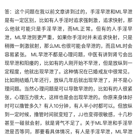
答：这个问题在我以前文章讲到过的，手淫早泄和ML早泄
是有一定区别，比如有人手淫时追求强刺激，追求快射，那
么他就可能只是手淫早泄，而ML正常。但有的人手淫早
泄，ML早泄则更严重，如果你手淫时并未追求快射，只是
稍微一刺激就射，那么ML也很可能会早泄的，而且ML时会
容易紧张。 ML早泄不都是心理问题，中医有讲到肾亏会出
现早泄和阳痿的，比如有的人刚开始不早泄，但是放纵到一
定程度，他就出现早泄了。这种情况在已婚戒友中很常见，
比如刚结婚几年还行，放纵几年后就出现早泄了，并不是心
理问题。当然心理问题是可以导致早泄的，比如有的人很紧
张，心理压力很大，这样也是会出现早泄的。你原来身体好
时可以撸管多久？有人10分钟，有人半小时都可以。但放纵
到一定时候，撸管时间就变短了，JJ也变得很敏感，十几秒
甚至一碰就会射，就是肾气不足了。关于ML早泄和手淫早
泄是否等同，那要看具体情况，有人是手淫早泄，ML早泄