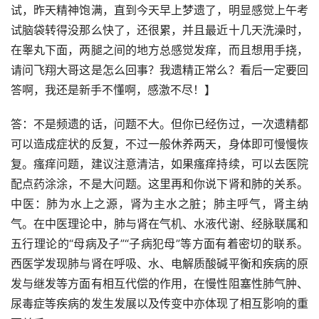
试，昨天精神饱满，直到今天早上梦遗了，明显感觉上午考
试脑袋转得没那么快了，还很累，并且最近十几天洗澡时，
在睾丸下面，两腿之间的地方总感觉发痒，而且想用手挠，
请问飞翔大哥这是怎么回事？我遗精正常么？看后一定要回
答啊，我还是新手不懂啊，感激不尽！】
答：不是频遗的话，问题不大。但你已经伤过，一次遗精都
可以造成症状的反复，不过一般休养两天，身体即可慢慢恢
复。瘙痒问题，建议注意清洁，如果瘙痒持续，可以去医院
配点药涂涂，不是大问题。这里再和你说下肾和肺的关系。
中医：肺为水上之源，肾为主水之脏；肺主呼气，肾主纳
气。在中医理论中，肺与肾在气机、水液代谢、经脉联属和
五行理论的“母病及子”“子病犯母”等方面有着密切的联系。
西医学发现肺与肾在呼吸、水、电解质酸碱平衡和疾病的原
发与继发等方面有相互代偿的作用，在慢性阻塞性肺气肿、
尿毒症等疾病的发生发展以及传变中亦体现了相互影响的重