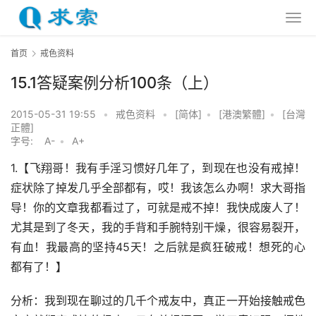
首页
戒色资料
15.1答疑案例分析100条（上）
2015-05-31 19:55
•
戒色资料
•
[简体]
•
[港澳繁體]
•
[台灣
正體]
字号:
A-
•
A+
1.【飞翔哥！我有手淫习惯好几年了，到现在也没有戒掉！
症状除了掉发几乎全部都有，哎！我该怎么办啊！求大哥指
导！你的文章我都看过了，可就是戒不掉！我快成废人了！
尤其是到了冬天，我的手背和手腕特别干燥，很容易裂开，
有血！我最高的坚持45天！之后就是疯狂破戒！想死的心
都有了！】
分析：我到现在聊过的几千个戒友中，真正一开始接触戒色