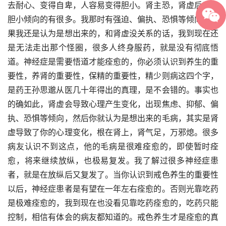
去耐心、变得自卑，人容易变得胆小。肾主恐，肾虚后出现
胆小倾向的有很多。我那时有强迫、偏执、恐惧等倾向，如
果我还是认为是想出来的，和肾虚没关系的话，我到现在还
是无法走出那个怪圈，很多人终身服药，就是没有彻底悟
道。神经症是需要悟道才能痊愈的，你必须认识到养生的重
要性，养肾的重要性，保精的重要性，精少则病这四个字，
是药王孙思邈从医几十年得出的真理，是不会错的。事实也
的确如此，肾虚会导致心理产生变化，出现焦虑、抑郁、偏
执、恐惧等倾向，然后你就认为是想出来的毛病，其实是肾
虚导致了你的心理变化，根在肾上，肾气足，万邪熄。很多
病友认识不到这点，他的毛病是很难痊愈的，即使暂时痊
愈，将来继续放纵，也极易复发。我了解过很多神经症患
者，就是在放纵后又复发了。当你认识到戒色养生的重要性
以后，神经症患者是有望在一年左右痊愈的。否则光靠吃药
是极难痊愈的，我到现在也没看见靠吃药痊愈的，吃药只能
控制，相信有体会的病友都知道的。戒色养生才是痊愈的真