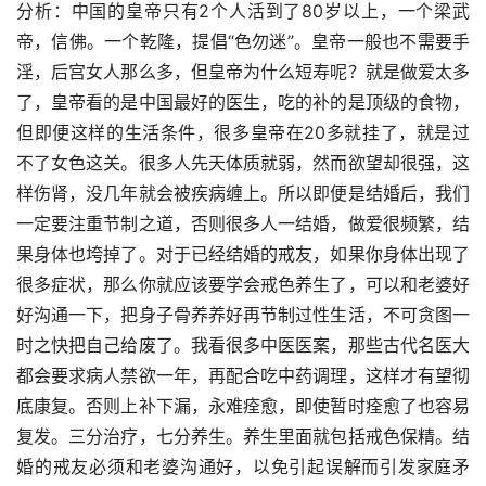
分析：中国的皇帝只有2个人活到了80岁以上，一个梁武
帝，信佛。一个乾隆，提倡“色勿迷”。皇帝一般也不需要手
淫，后宫女人那么多，但皇帝为什么短寿呢？就是做爱太多
了，皇帝看的是中国最好的医生，吃的补的是顶级的食物，
但即便这样的生活条件，很多皇帝在20多就挂了，就是过
不了女色这关。很多人先天体质就弱，然而欲望却很强，这
样伤肾，没几年就会被疾病缠上。所以即便是结婚后，我们
一定要注重节制之道，否则很多人一结婚，做爱很频繁，结
果身体也垮掉了。对于已经结婚的戒友，如果你身体出现了
很多症状，那么你就应该要学会戒色养生了，可以和老婆好
好沟通一下，把身子骨养养好再节制过性生活，不可贪图一
时之快把自己给废了。我看很多中医医案，那些古代名医大
都会要求病人禁欲一年，再配合吃中药调理，这样才有望彻
底康复。否则上补下漏，永难痊愈，即使暂时痊愈了也容易
复发。三分治疗，七分养生。养生里面就包括戒色保精。结
婚的戒友必须和老婆沟通好，以免引起误解而引发家庭矛