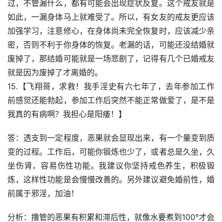
过，不管漏什么，都有可能会出现症状反复。这个戒友就是
如此，一漏身体马上就难受了。所以，有女友的戒友更应该
加强学习，注意修心，在身体尚未完全恢复时，应该减少亲
密，否则不利于你身体的恢复。老漏的话，可能还没结婚就
废掉了，那结婚可能就是一场悲剧了，记得有几个已婚戒友
就是因为废掉了才离婚的。
15.【飞翔哥，求救！我手淫史有六七年了，去年参加工作
前感觉还能勃起，参加工作后突然不能正常做爱了，是不是
我真的有病啊？我担心是阳痿！】
答：透支到一定程度，恶果就会显现出来，有一个量变到质
变的过程。工作后，可能你锻炼也少了，或者总是久坐，久
坐伤肾，容易伤性功能。我建议你坚持戒色养生，积极锻
炼，这样性功能是会慢慢改善的。另外建议避免婚前性，婚
前属于邪淫，加油！
分析：撸管的恶果有积累和滞后性，就像水要煮到100°才会