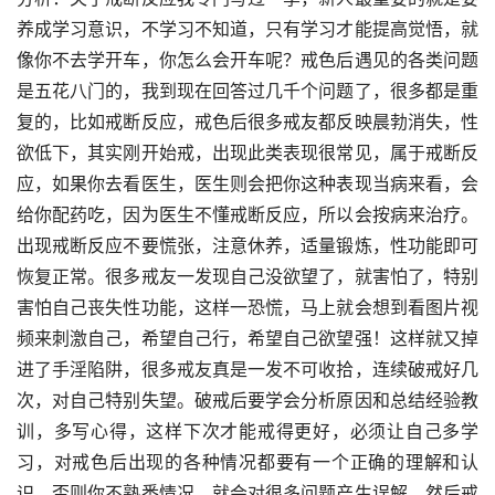
养成学习意识，不学习不知道，只有学习才能提高觉悟，就
像你不去学开车，你怎么会开车呢？戒色后遇见的各类问题
是五花八门的，我到现在回答过几千个问题了，很多都是重
复的，比如戒断反应，戒色后很多戒友都反映晨勃消失，性
欲低下，其实刚开始戒，出现此类表现很常见，属于戒断反
应，如果你去看医生，医生则会把你这种表现当病来看，会
给你配药吃，因为医生不懂戒断反应，所以会按病来治疗。
出现戒断反应不要慌张，注意休养，适量锻炼，性功能即可
恢复正常。很多戒友一发现自己没欲望了，就害怕了，特别
害怕自己丧失性功能，这样一恐慌，马上就会想到看图片视
频来刺激自己，希望自己行，希望自己欲望强！这样就又掉
进了手淫陷阱，很多戒友真是一发不可收拾，连续破戒好几
次，对自己特别失望。破戒后要学会分析原因和总结经验教
训，多写心得，这样下次才能戒得更好，必须让自己多学
习，对戒色后出现的各种情况都要有一个正确的理解和认
识，否则你不熟悉情况，就会对很多问题产生误解，然后戒