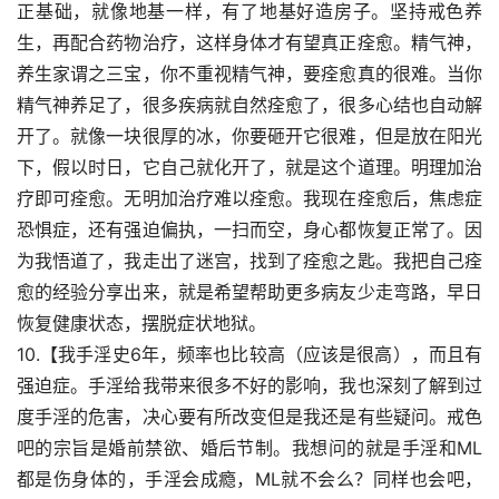
正基础，就像地基一样，有了地基好造房子。坚持戒色养
生，再配合药物治疗，这样身体才有望真正痊愈。精气神，
养生家谓之三宝，你不重视精气神，要痊愈真的很难。当你
精气神养足了，很多疾病就自然痊愈了，很多心结也自动解
开了。就像一块很厚的冰，你要砸开它很难，但是放在阳光
下，假以时日，它自己就化开了，就是这个道理。明理加治
疗即可痊愈。无明加治疗难以痊愈。我现在痊愈后，焦虑症
恐惧症，还有强迫偏执，一扫而空，身心都恢复正常了。因
为我悟道了，我走出了迷宫，找到了痊愈之匙。我把自己痊
愈的经验分享出来，就是希望帮助更多病友少走弯路，早日
恢复健康状态，摆脱症状地狱。
10.【我手淫史6年，频率也比较高（应该是很高），而且有
强迫症。手淫给我带来很多不好的影响，我也深刻了解到过
度手淫的危害，决心要有所改变但是我还是有些疑问。戒色
吧的宗旨是婚前禁欲、婚后节制。我想问的就是手淫和ML
都是伤身体的，手淫会成瘾，ML就不会么？同样也会吧，