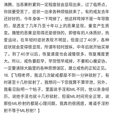
沸腾，当恶果积累到一定程度就会显现出来，过了临界点，
你就要受苦了，症状一出来各种烦恼就来了。有的戒友去年
还好好的，今年身体一下垮掉了，他这样垮掉不是一年导致
的，是透支了几年乃至十年以上的恶果显现，量变产生质
变。撸管的恶果显现得还是很快的，即使有的人体质好，热
爱运动，在年轻时症状表现不明显，但是过了40岁，各种
症状就会变得很显现，所谓年轻时放纵，中年后就开始买单
了。到了40岁以后，恢复速度也会减慢很多，恢复难度更
大。所以，戒色要趁早，早觉悟早戒掉，不要和心魔妥协，
一定要清除大脑里的各种思想误区，建立戒色的正知正见。
16.【飞翔老师，我这几次破戒都是不到一分钟就射了，有
时甚至十几秒就射了，我想问一下您我算不算早泄，另外，
我看见贴吧一个帖子，里面说手淫和ML不同，他以亲身经
历，说他手淫也就十几秒就射，但是ML时间完全正常，说
那些ML秒射的都是心理问题，我真的很困惑，难道手淫秒
射不等于ML秒射？】