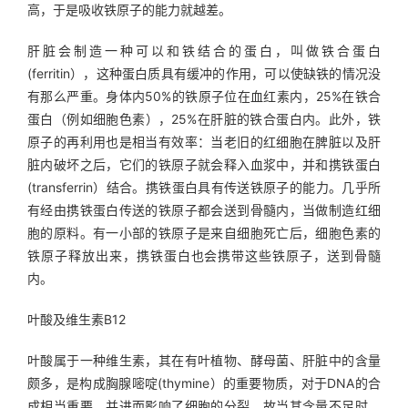
高，于是吸收铁原子的能力就越差。
肝脏会制造一种可以和铁结合的蛋白，叫做铁合蛋白
(ferritin），这种蛋白质具有缓冲的作用，可以使缺铁的情况没
有那么严重。身体内50%的铁原子位在血红素内，25%在铁合
蛋白（例如细胞色素），25%在肝脏的铁合蛋白内。此外，铁
原子的再利用也是相当有效率：当老旧的红细胞在脾脏以及肝
脏内破坏之后，它们的铁原子就会释入血浆中，并和携铁蛋白
(transferrin）结合。携铁蛋白具有传送铁原子的能力。几乎所
有经由携铁蛋白传送的铁原子都会送到骨髓内，当做制造红细
胞的原料。有一小部的铁原子是来自细胞死亡后，细胞色素的
铁原子释放出来，携铁蛋白也会携带这些铁原子，送到骨髓
内。
叶酸及维生素B12
叶酸属于一种维生素，其在有叶植物、酵母菌、肝脏中的含量
颇多，是构成胸腺嘧啶(thymine）的重要物质，对于DNA的合
成相当重要，并进而影响了细胞的分裂，故当其含量不足时，