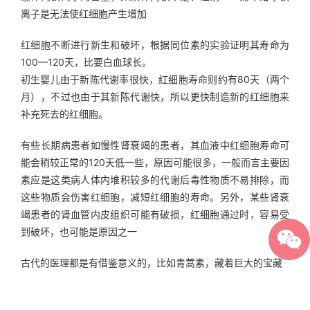
离子是无法使红细胞产生增加
红细胞不断进行新生和破坏，根据同位素的实验证明其寿命为
100—120天，比要白血球长。
初生婴儿由于新陈代谢率很快，红细胞寿命则约有80天（两个
月），不过也由于其新陈代谢快，所以更快制造新的红细胞来
补充死去的红细胞。
有些长期病患者如慢性肾衰竭的患者，其血液中红细胞寿命可
能会稍较正常的120天低一些，原因可能很多，一般而言主要因
素应是这类病人体内堆积较多的代谢后毒性物质不易排除，而
这些物质会伤害红细胞，减短红细胞的寿命。另外，某些肾衰
竭患者的肾血管内皮组织可能有破损，红细胞通过时，容易受
到破坏，也可能是原因之一
古代的医理都是有借鉴意义的，比如青蒿素，藏着巨大的宝藏