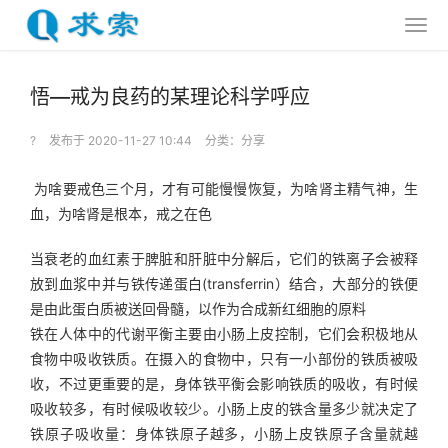
悟—戒为良药的某理论科学呼应
?
发布于 2020-11-27 10:44
分类：
分享
 为啥要戒色三个月，才有可能慢慢恢复，为啥肾主精气神，生
血，为啥肾是根本，戒之在色
当衰老的血红素于脾脏和肝脏中分解后，它们的铁离子会被释
放到血浆中并与铁传递蛋白(transferrin）结合，大部分的铁便
是由此蛋白质被送回骨髓，以作为合成新红细胞的原料
铁在人体中的代谢平衡主要由小肠上皮控制，它们会积极地从
食物中吸收铁质。在摄入的食物中，只有一小部份的铁质被吸
收，不过更重要的是，身体铁平衡会影响铁质的吸收，有时候
吸收较多，有时候吸收较少。小肠上皮的铁含量多少就决定了
铁原子吸收量：身体铁原子越多，小肠上皮铁原子含量就越