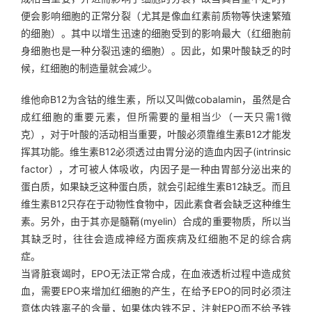
便会影响细胞的正常分裂（尤其是像血红素前质物等快速繁殖
的细胞）。其中以增生迅速的细胞受到的影响最大（红细胞前
身细胞也是一种分裂迅速的细胞）。因此，如果叶酸缺乏的时
候，红细胞的制造量就会减少。
维他命B12为含钴的维生素，所以又叫做cobalamin，虽然是合
成红细胞的重要元素，但所需要的量相当少（一天只需1微
克），对于叶酸的活动相当重要，叶酸必须靠维生素B12才能发
挥其功能。维生素B12必须透过由胃分泌的造血内因子(intrinsic 
factor），才可被人体吸收，内因子是一种由胃部分泌出来的
蛋白质，如果缺乏这种蛋白质，就会引起维生素B12缺乏。而且
维生素B12只存在于动物性食物中，因此素食者会缺乏这种维生
素。另外，由于其亦是髓鞘(myelin）合成的重要物质，所以当
其缺乏时，往往会造成神经方面疾病及红细胞不足的综合病
症。
当肾脏衰竭时，EPO无法正常合成，在血液透析过程中造成贫
血，需要EPO来增加红细胞的产生，在给予EPO的同时必须注
意体内铁离子的含量，如果体内铁不足，注射EPO而不给予铁